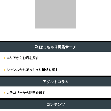
ぽっちゃり風俗サーチ
+
エリアからお店を探す
+
ジャンルからぽっちゃり風俗を探す
+
東京
すべて (209)
東京版TOP
アダルトコラム
+
関東
ファッションヘルス (3)
+
カテゴリーから記事を探す
東京全域
関東版TOP
+
関西
ホテヘル (8)
すべての記事
新宿・歌舞伎町・新大久保・高田馬場
コンテンツ
関東全域
デリヘル (196)
関西版TOP
+
東海・北陸・甲信越