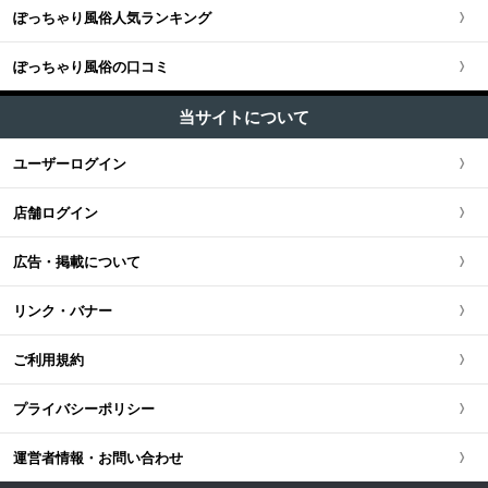
ユーザー人気ランキング
ソープ (0)
池袋・大塚・巣鴨
ぽっちゃり風俗人気ランキング
埼玉県
関西全域
東海・北陸・甲信越版TOP
+
北海道・東北
M性感・痴女 (1)
五反田・品川・渋谷・蒲田
ぽっちゃり風俗の口コミ
神奈川県
大阪府
東海・北陸・甲信越全域
北海道・東北版TOP
+
中国・四国
ピンサロ (1)
新橋・汐留・銀座・六本木・赤坂
当サイトについて
千葉県
京都府
愛知県
オナクラ・手コキ (1)
北海道・東北全域
中国・四国版TOP
+
九州・沖縄
ユーザーログイン
上野・鶯谷・神田・秋葉原・日暮里
エステ・回春 (1)
茨城県
兵庫県
静岡県
宮城県
中国・四国全域
九州・沖縄版TOP
店舗ログイン
錦糸町・葛飾・江戸川
栃木県
滋賀県
新潟県
北海道
広島県
九州・沖縄全域
広告・掲載について
立川・八王子・町田・福生
群馬県
奈良県
岐阜県
青森県
岡山県
福岡県
リンク・バナー
和歌山県
三重県
秋田県
鳥取県
熊本県
ご利用規約
山梨県
山形県
島根県
佐賀県
プライバシーポリシー
長野県
岩手県
山口県
長崎県
運営者情報・お問い合わせ
石川県
福島県
香川県
大分県