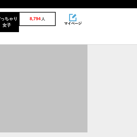
ぽっちゃり
8,794
人
女子