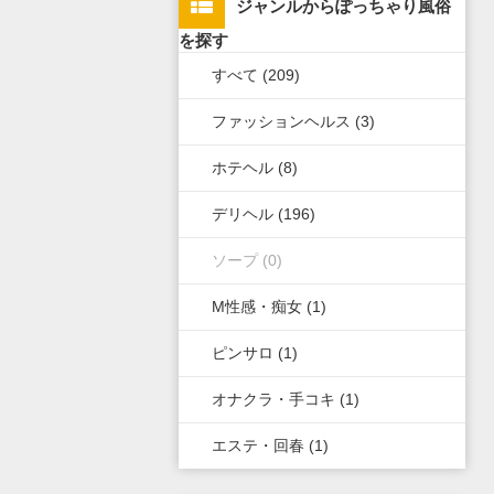
ジャンルからぽっちゃり風俗
上野・鶯谷・神田・秋葉原・日
栃木県
滋賀県
新潟県
北海道
広島県
九州・沖縄全域
を探す
暮里
すべて (209)
群馬県
奈良県
岐阜県
青森県
岡山県
福岡県
錦糸町・葛飾・江戸川
ファッションヘルス (3)
和歌山県
三重県
秋田県
鳥取県
熊本県
立川・八王子・町田・福生
ホテヘル (8)
山梨県
山形県
島根県
佐賀県
デリヘル (196)
長野県
岩手県
山口県
長崎県
ソープ (0)
石川県
福島県
香川県
大分県
M性感・痴女 (1)
富山県
徳島県
宮崎県
ピンサロ (1)
福井県
愛媛県
鹿児島県
オナクラ・手コキ (1)
高知県
沖縄県
エステ・回春 (1)