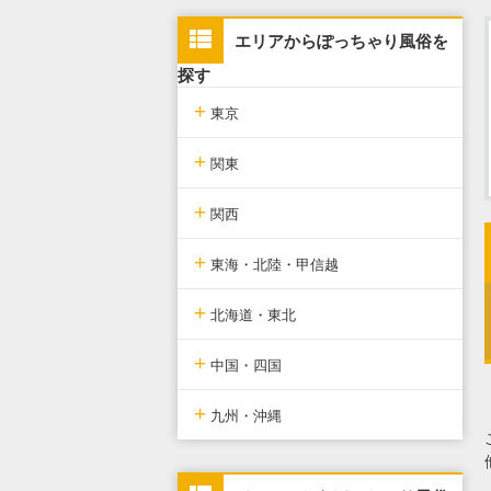
エリアからぽっちゃり風俗を
探す
+
東京
+
東京版TOP
関東
+
東京全域
関東版TOP
関西
+
新宿・歌舞伎町・新大久保・高
関東全域
関西版TOP
東海・北陸・甲信越
田馬場
+
埼玉県
関西全域
東海・北陸・甲信越版TOP
北海道・東北
池袋・大塚・巣鴨
+
神奈川県
大阪府
東海・北陸・甲信越全域
北海道・東北版TOP
中国・四国
五反田・品川・渋谷・蒲田
+
千葉県
京都府
愛知県
北海道・東北全域
中国・四国版TOP
九州・沖縄
新橋・汐留・銀座・六本木・赤
坂
茨城県
兵庫県
静岡県
宮城県
中国・四国全域
九州・沖縄版TOP