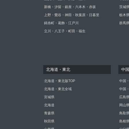
新橋・汐留・銀座・六本木・赤坂
茨城
上野・鶯谷・神田・秋葉原・日暮里
栃木
錦糸町・葛飾・江戸川
群馬
立川・八王子・町田・福生
北海道・東北
中
北海道・東北版TOP
中国・
北海道・東北全域
中国
宮城県
広島
北海道
岡山
青森県
鳥取
秋田県
島根