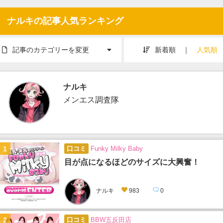
ナルキの記事人気ランキング
記事のカテゴリーを変更
新着順
｜
人気順
ナルキ
メンエス調査隊
1
口コミ
Funky Milky Baby
目が点になるほどのサイズに大興奮！
ナルキ
983
0
2
口コミ
BBW五反田店