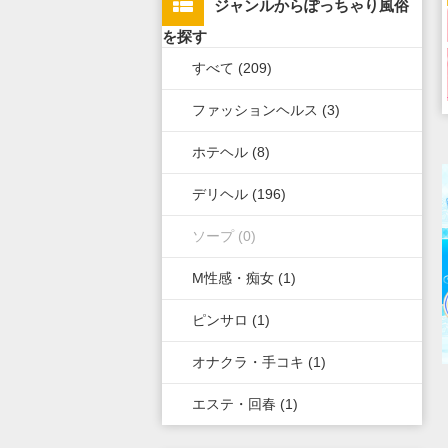
ジャンルからぽっちゃり風俗
上野・鶯谷・神田・秋葉原・日
栃木県
滋賀県
新潟県
北海道
広島県
九州・沖縄全域
を探す
暮里
すべて (209)
群馬県
奈良県
岐阜県
青森県
岡山県
福岡県
錦糸町・葛飾・江戸川
ファッションヘルス (3)
和歌山県
三重県
秋田県
鳥取県
熊本県
立川・八王子・町田・福生
ホテヘル (8)
山梨県
山形県
島根県
佐賀県
デリヘル (196)
長野県
岩手県
山口県
長崎県
ソープ (0)
石川県
福島県
香川県
大分県
M性感・痴女 (1)
富山県
徳島県
宮崎県
ピンサロ (1)
福井県
愛媛県
鹿児島県
オナクラ・手コキ (1)
高知県
沖縄県
エステ・回春 (1)