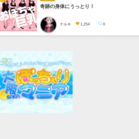
奇跡の身体にうっとり！
ナルキ
1,254
0