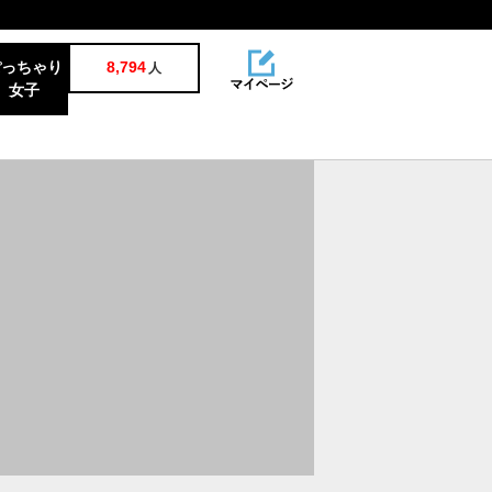
ぽっちゃり
8,794
人
女子