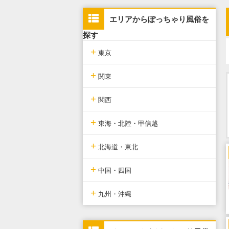
エリアからぽっちゃり風俗を
探す
+
東京
+
東京版TOP
関東
+
東京全域
関東版TOP
関西
+
新宿・歌舞伎町・新大久保・高
関東全域
関西版TOP
東海・北陸・甲信越
田馬場
+
埼玉県
関西全域
東海・北陸・甲信越版TOP
北海道・東北
池袋・大塚・巣鴨
+
神奈川県
大阪府
東海・北陸・甲信越全域
北海道・東北版TOP
中国・四国
五反田・品川・渋谷・蒲田
+
千葉県
京都府
愛知県
北海道・東北全域
中国・四国版TOP
九州・沖縄
新橋・汐留・銀座・六本木・赤
坂
茨城県
兵庫県
静岡県
宮城県
中国・四国全域
九州・沖縄版TOP