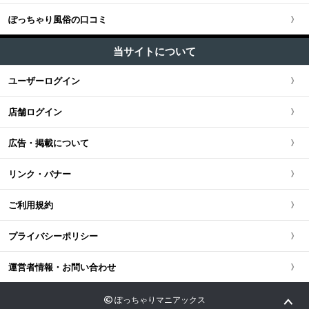
M性感・痴女 (1)
五反田・品川・渋谷・蒲田
ぽっちゃり風俗の口コミ
神奈川県
大阪府
東海・北陸・甲信越全域
北海道・東北版TOP
+
中国・四国
ピンサロ (1)
新橋・汐留・銀座・六本木・赤坂
当サイトについて
千葉県
京都府
愛知県
オナクラ・手コキ (1)
北海道・東北全域
中国・四国版TOP
+
九州・沖縄
ユーザーログイン
上野・鶯谷・神田・秋葉原・日暮里
エステ・回春 (1)
茨城県
兵庫県
静岡県
宮城県
中国・四国全域
九州・沖縄版TOP
店舗ログイン
錦糸町・葛飾・江戸川
栃木県
滋賀県
新潟県
北海道
広島県
九州・沖縄全域
広告・掲載について
立川・八王子・町田・福生
群馬県
奈良県
岐阜県
青森県
岡山県
福岡県
リンク・バナー
和歌山県
三重県
秋田県
鳥取県
熊本県
ご利用規約
山梨県
山形県
島根県
佐賀県
プライバシーポリシー
長野県
岩手県
山口県
長崎県
運営者情報・お問い合わせ
石川県
福島県
香川県
大分県
ぽっちゃりマニアックス
富山県