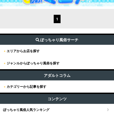
1
ぽっちゃり風俗サーチ
+
エリアからお店を探す
+
ジャンルからぽっちゃり風俗を探す
+
東京
すべて (209)
東京版TOP
アダルトコラム
+
関東
ファッションヘルス (3)
+
カテゴリーから記事を探す
東京全域
関東版TOP
+
関西
ホテヘル (8)
すべての記事
新宿・歌舞伎町・新大久保・高田馬場
コンテンツ
関東全域
デリヘル (196)
関西版TOP
+
東海・北陸・甲信越
ユーザー人気ランキング
ソープ (0)
池袋・大塚・巣鴨
ぽっちゃり風俗人気ランキング
埼玉県
関西全域
東海・北陸・甲信越版TOP
+
北海道・東北