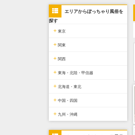
エリアからぽっちゃり風俗を
探す
+
東京
+
東京版TOP
関東
+
東京全域
関東版TOP
関西
+
新宿・歌舞伎町・新大久保・高
関東全域
関西版TOP
東海・北陸・甲信越
田馬場
+
埼玉県
関西全域
東海・北陸・甲信越版TOP
北海道・東北
池袋・大塚・巣鴨
+
神奈川県
大阪府
東海・北陸・甲信越全域
北海道・東北版TOP
中国・四国
五反田・品川・渋谷・蒲田
+
千葉県
京都府
愛知県
北海道・東北全域
中国・四国版TOP
九州・沖縄
新橋・汐留・銀座・六本木・赤
坂
茨城県
兵庫県
静岡県
宮城県
中国・四国全域
九州・沖縄版TOP