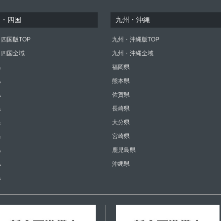
国・四国
九州・沖縄
四国版TOP
九州・沖縄版TOP
・四国全域
九州・沖縄全域
県
福岡県
県
熊本県
県
佐賀県
県
長崎県
県
大分県
県
宮崎県
県
鹿児島県
県
沖縄県
県