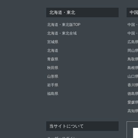
北海道・東北
中
北海道・東北版TOP
中国・
北海道・東北全域
中国
宮城県
広島
北海道
岡山
青森県
鳥取
秋田県
島根
山形県
山口
岩手県
香川
福島県
徳島
愛媛
高知
当サイトについて