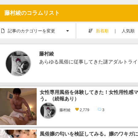
藤村綾のコラムリスト
記事のカテゴリーを変更
新着順
｜
人気順
藤村綾
あらゆる風俗に従事してきた謎アダルトライ
女性専用風俗を体験してきた！女性用性感
う。（続報あり）
藤村綾
2,779
3
風俗嬢の匂いを検証してみる。嬢のワキガ