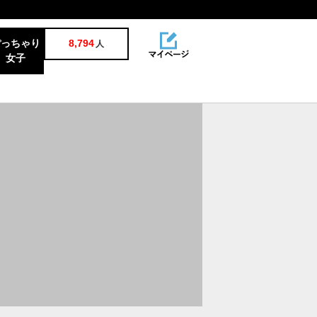
ぽっちゃり
8,794
人
女子