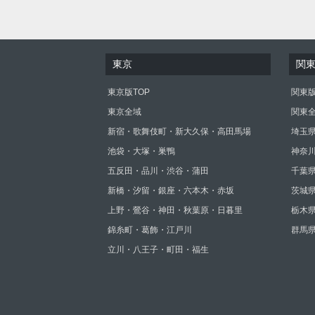
東京
関
東京版TOP
関東版
東京全域
関東
新宿・歌舞伎町・新大久保・高田馬場
埼玉
池袋・大塚・巣鴨
神奈
五反田・品川・渋谷・蒲田
千葉
新橋・汐留・銀座・六本木・赤坂
茨城
上野・鶯谷・神田・秋葉原・日暮里
栃木
錦糸町・葛飾・江戸川
群馬
立川・八王子・町田・福生