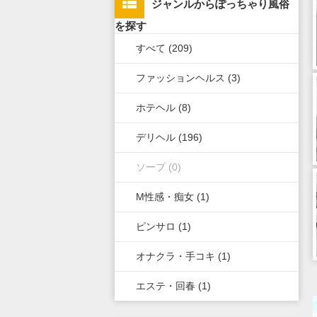
ジャンルからぽっちゃり風俗
上野・鶯谷・神田・秋葉原・日
栃木県
滋賀県
新潟県
北海道
広島県
九州・沖縄全域
を探す
暮里
すべて (209)
群馬県
奈良県
岐阜県
青森県
岡山県
福岡県
錦糸町・葛飾・江戸川
ファッションヘルス (3)
和歌山県
三重県
秋田県
鳥取県
熊本県
立川・八王子・町田・福生
ホテヘル (8)
山梨県
山形県
島根県
佐賀県
デリヘル (196)
長野県
岩手県
山口県
長崎県
ソープ (0)
石川県
福島県
香川県
大分県
M性感・痴女 (1)
富山県
徳島県
宮崎県
ピンサロ (1)
福井県
愛媛県
鹿児島県
オナクラ・手コキ (1)
高知県
沖縄県
エステ・回春 (1)