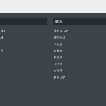
東
関西
TOP
関西版TOP
全域
関西全域
県
大阪府
川県
京都府
県
兵庫県
県
滋賀県
県
奈良県
県
和歌山県