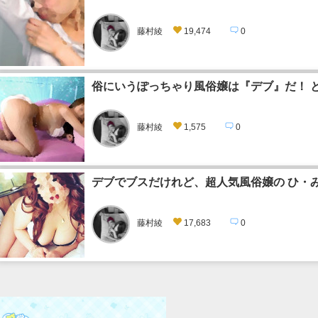
藤村綾
19,474
0
俗にいうぽっちゃり風俗嬢は『デブ』だ！ 
藤村綾
1,575
0
デブでブスだけれど、超人気風俗嬢の ひ・
藤村綾
17,683
0