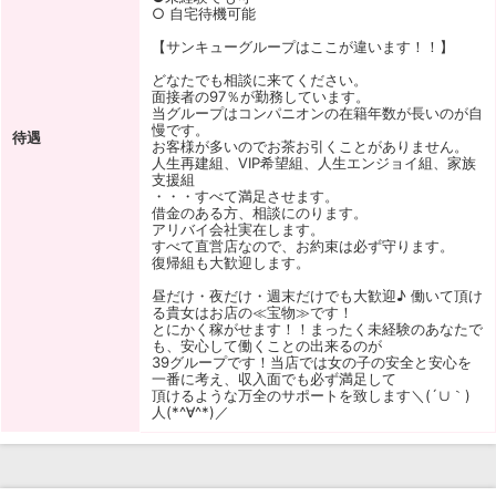
○ 自宅待機可能
【サンキューグループはここが違います！！】
どなたでも相談に来てください。
面接者の97％が勤務しています。
当グループはコンパニオンの在籍年数が長いのが自
慢です。
待遇
お客様が多いのでお茶お引くことがありません。
人生再建組、VIP希望組、人生エンジョイ組、家族
支援組
・・・すべて満足させます。
借金のある方、相談にのります。
アリバイ会社実在します。
すべて直営店なので、お約束は必ず守ります。
復帰組も大歓迎します。
昼だけ・夜だけ・週末だけでも大歓迎♪ 働いて頂け
る貴女はお店の≪宝物≫です！
とにかく稼がせます！！まったく未経験のあなたで
も、安心して働くことの出来るのが
39グループです！当店では女の子の安全と安心を
一番に考え、収入面でも必ず満足して
頂けるような万全のサポートを致します＼(´∪｀)
人(*^∀^*)／