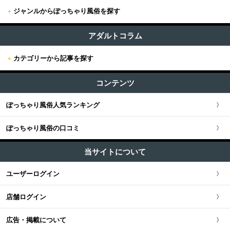
+
ジャンルからぽっちゃり風俗を探す
+
東京
すべて (209)
東京版TOP
アダルトコラム
+
関東
ファッションヘルス (3)
+
カテゴリーから記事を探す
東京全域
関東版TOP
+
関西
ホテヘル (8)
すべての記事
新宿・歌舞伎町・新大久保・高田馬場
コンテンツ
関東全域
デリヘル (196)
関西版TOP
+
東海・北陸・甲信越
ユーザー人気ランキング
ソープ (0)
池袋・大塚・巣鴨
ぽっちゃり風俗人気ランキング
埼玉県
関西全域
東海・北陸・甲信越版TOP
+
北海道・東北
M性感・痴女 (1)
五反田・品川・渋谷・蒲田
ぽっちゃり風俗の口コミ
神奈川県
大阪府
東海・北陸・甲信越全域
北海道・東北版TOP
+
中国・四国
ピンサロ (1)
新橋・汐留・銀座・六本木・赤坂
当サイトについて
千葉県
京都府
愛知県
オナクラ・手コキ (1)
北海道・東北全域
中国・四国版TOP
+
九州・沖縄
ユーザーログイン
上野・鶯谷・神田・秋葉原・日暮里
エステ・回春 (1)
茨城県
兵庫県
静岡県
宮城県
中国・四国全域
九州・沖縄版TOP
店舗ログイン
錦糸町・葛飾・江戸川
栃木県
滋賀県
新潟県
北海道
広島県
九州・沖縄全域
広告・掲載について
立川・八王子・町田・福生
群馬県
奈良県
岐阜県
青森県