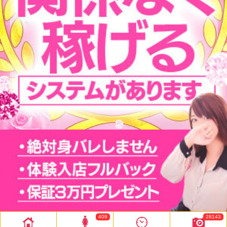
409
28143