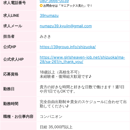
080-3666-0039
求人電話番号
お問合せは「マニアックス見た」で！
求人LINE
39numazu
求人メール
numazu39.kyujin@gmail.com
担当者
みさき
公式HP
https://39group.info/shizuoka/
https://www.girlsheaven-job.net/shizuoka/ma-
公式求人HP
28/sa-261/n_thank_you/
18歳以上（高校生不可）
応募資格
未経験者・復帰組大歓迎です♪
貴方の好きな時間と好きな日数で働けます！週1日
勤務日
や月1日でもOKです。
完全自由出勤制☆貴女のスケジュールに合わせて出
勤務時間
勤してください♪
職種・お仕事内容
コンパニオン
日給 35,000円以上