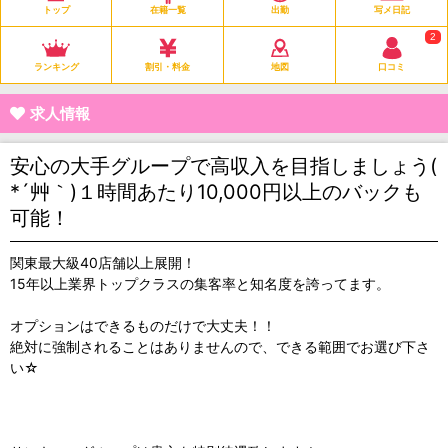
トップ
在籍一覧
出勤
写メ日記
2
ランキング
割引・料金
地図
口コミ
求人情報
安心の大手グループで高収入を目指しましょう(
*´艸｀)１時間あたり10,000円以上のバックも
可能！
関東最大級40店舗以上展開！
15年以上業界トップクラスの集客率と知名度を誇ってます。
オプションはできるものだけで大丈夫！！
絶対に強制されることはありませんので、できる範囲でお選び下さ
い☆