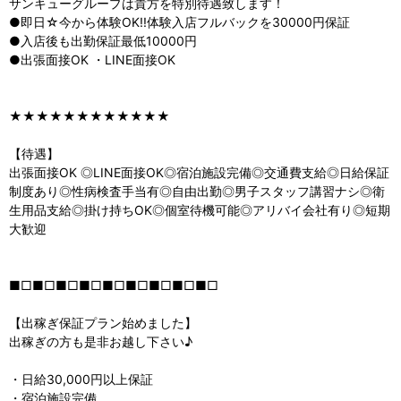
サンキューグループは貴方を特別待遇致します！
●即日☆今から体験OK!!体験入店フルバックを30000円保証
●入店後も出勤保証最低10000円
●出張面接OK ・LINE面接OK
★★★★★★★★★★★★
【待遇】
出張面接OK ◎LINE面接OK◎宿泊施設完備◎交通費支給◎日給保証
制度あり◎性病検査手当有◎自由出勤◎男子スタッフ講習ナシ◎衛
生用品支給◎掛け持ちOK◎個室待機可能◎アリバイ会社有り◎短期
大歓迎
■□■□■□■□■□■□■□■□■□
【出稼ぎ保証プラン始めました】
出稼ぎの方も是非お越し下さい♪
・日給30,000円以上保証
・宿泊施設完備