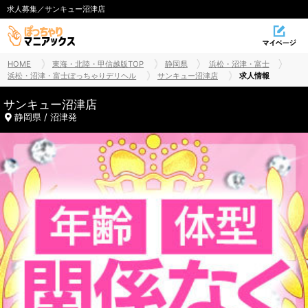
求人募集／サンキュー沼津店
HOME
東海・北陸・甲信越版TOP
静岡県
浜松・沼津・富士
浜松・沼津・富士ぽっちゃりデリヘル
サンキュー沼津店
求人情報
サンキュー沼津店
静岡県 / 沼津発