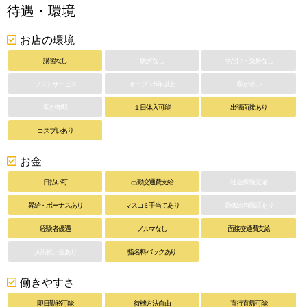
待遇・環境
お店の環境
講習なし
脱ぎなし
手だけ・受身なし
ソフトサービス
オープン5年以上
客が若い
客が年配
１日体入可能
出張面接あり
コスプレあり
お金
日払い可
出勤交通費支給
社会保険完備
昇給・ボーナスあり
マスコミ手当てあり
最低給与保証あり
経験者優遇
ノルマなし
面接交通費支給
入店祝い金あり
指名料バックあり
働きやすさ
即日勤務可能
待機方法自由
直行直帰可能