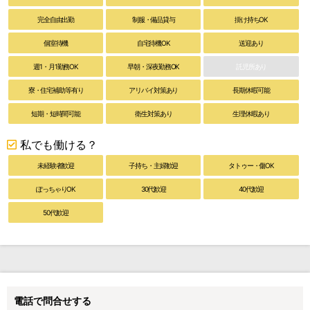
完全自由出勤
制服・備品貸与
掛け持ちOK
個室待機
自宅待機OK
送迎あり
週1・月1勤務OK
早朝・深夜勤務OK
託児所あり
寮・住宅補助等有り
アリバイ対策あり
長期休暇可能
短期・短時間可能
衛生対策あり
生理休暇あり
私でも働ける？
未経験者歓迎
子持ち・主婦歓迎
タトゥー・傷OK
ぽっちゃりOK
30代歓迎
40代歓迎
50代歓迎
電話で問合せする