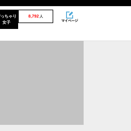
ぽっちゃり
8,792
人
女子