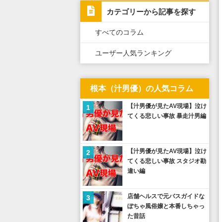
カテゴリーから記事を探す
すべてのコラム
ユーザー人気ランキング
根本（汁男優）の人気コラム
【汁男優が見たAV現場】泣け
1
てくる悲しい事故 暴走汁男編
【汁男優が見たAV現場】泣け
2
てくる悲しい事故 スタジオ勘
違い編
店舗ヘルスで元バスガイドな
3
ぽちゃ風俗嬢と本番しちゃっ
た昔話