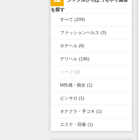
上野・鶯谷・神田・秋葉原・日
栃木県
滋賀県
新潟県
北海道
広島県
九州・沖縄全域
を探す
暮里
すべて (209)
群馬県
奈良県
岐阜県
青森県
岡山県
福岡県
錦糸町・葛飾・江戸川
ファッションヘルス (3)
和歌山県
三重県
秋田県
鳥取県
熊本県
立川・八王子・町田・福生
ホテヘル (8)
山梨県
山形県
島根県
佐賀県
デリヘル (196)
長野県
岩手県
山口県
長崎県
ソープ (0)
石川県
福島県
香川県
大分県
M性感・痴女 (1)
富山県
徳島県
宮崎県
ピンサロ (1)
福井県
愛媛県
鹿児島県
オナクラ・手コキ (1)
高知県
沖縄県
エステ・回春 (1)