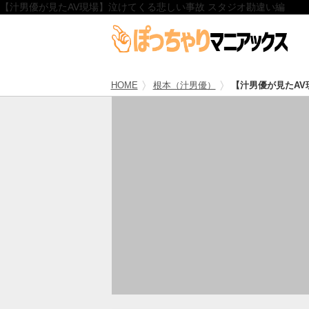
【汁男優が見たAV現場】泣けてくる悲しい事故 スタジオ勘違い編
HOME
根本（汁男優）
【汁男優が見たA