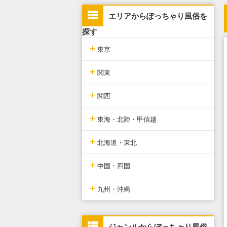
エリアからぽっちゃり風俗を
探す
+
東京
+
東京版TOP
関東
+
東京全域
関東版TOP
関西
+
新宿・歌舞伎町・新大久保・高
関東全域
関西版TOP
東海・北陸・甲信越
田馬場
+
埼玉県
関西全域
東海・北陸・甲信越版TOP
北海道・東北
池袋・大塚・巣鴨
+
神奈川県
大阪府
東海・北陸・甲信越全域
北海道・東北版TOP
中国・四国
五反田・品川・渋谷・蒲田
+
千葉県
京都府
愛知県
北海道・東北全域
中国・四国版TOP
九州・沖縄
新橋・汐留・銀座・六本木・赤
坂
茨城県
兵庫県
静岡県
宮城県
中国・四国全域
九州・沖縄版TOP
ジャンルからぽっちゃり風俗