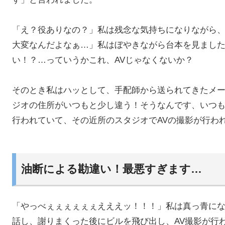
「え？役ありなの？」私は残念な気持ちになりながら
大変なんだよなぁ…」私はぼやきながら台本を見まし
い！？…っていうかこれ、AVじゃなくないか？
そのとき私はハッとして、手配師から送られてきたメ
ジオの住所がいつもと少し違う！そうなんです、いつ
行われていて、その近所のスタジオでAVの撮影が行わ
油断による勘違い！最悪すぎます…
「やっべぇぇぇぇぇぇえええッ！！！」私は真っ青に
話し、謝りまくった後にビルを飛び出し、AV撮影が行