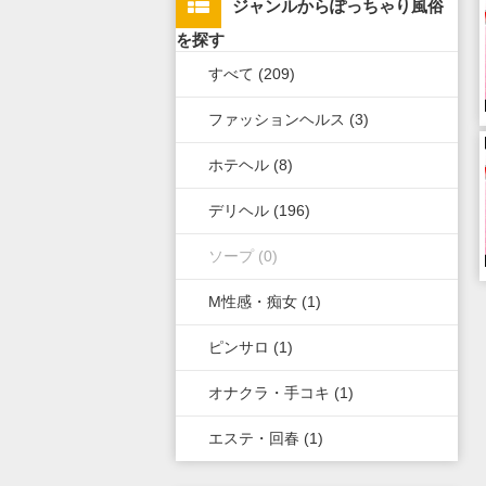
ジャンルからぽっちゃり風俗
上野・鶯谷・神田・秋葉原・日
栃木県
滋賀県
新潟県
北海道
広島県
九州・沖縄全域
を探す
暮里
すべて (209)
群馬県
奈良県
岐阜県
青森県
岡山県
福岡県
錦糸町・葛飾・江戸川
ファッションヘルス (3)
和歌山県
三重県
秋田県
鳥取県
熊本県
立川・八王子・町田・福生
ホテヘル (8)
山梨県
山形県
島根県
佐賀県
デリヘル (196)
長野県
岩手県
山口県
長崎県
ソープ (0)
石川県
福島県
香川県
大分県
M性感・痴女 (1)
富山県
徳島県
宮崎県
ピンサロ (1)
福井県
愛媛県
鹿児島県
オナクラ・手コキ (1)
高知県
沖縄県
エステ・回春 (1)