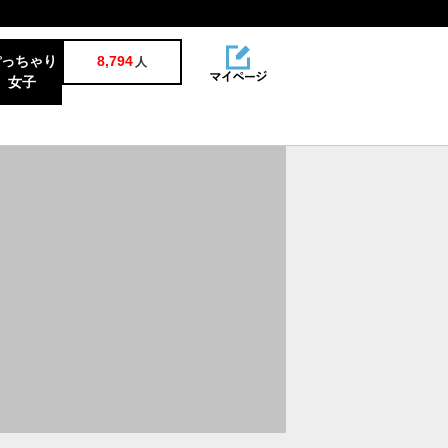
ぽっちゃり
8,794
人
女子