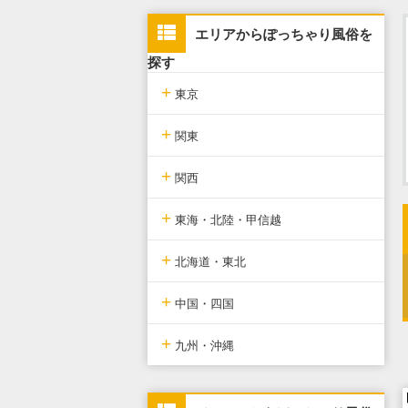
エリアからぽっちゃり風俗を
探す
+
東京
+
東京版TOP
関東
+
東京全域
関東版TOP
関西
+
新宿・歌舞伎町・新大久保・高
関東全域
関西版TOP
東海・北陸・甲信越
田馬場
+
埼玉県
関西全域
東海・北陸・甲信越版TOP
北海道・東北
池袋・大塚・巣鴨
+
神奈川県
大阪府
東海・北陸・甲信越全域
北海道・東北版TOP
中国・四国
五反田・品川・渋谷・蒲田
+
千葉県
京都府
愛知県
北海道・東北全域
中国・四国版TOP
九州・沖縄
新橋・汐留・銀座・六本木・赤
坂
茨城県
兵庫県
静岡県
宮城県
中国・四国全域
九州・沖縄版TOP