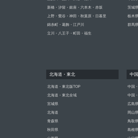
新橋・汐留・銀座・六本木・赤坂
茨城
上野・鶯谷・神田・秋葉原・日暮里
栃木
錦糸町・葛飾・江戸川
群馬
立川・八王子・町田・福生
北海道・東北
中
北海道・東北版TOP
中国・
北海道・東北全域
中国
宮城県
広島
北海道
岡山
青森県
鳥取
秋田県
島根