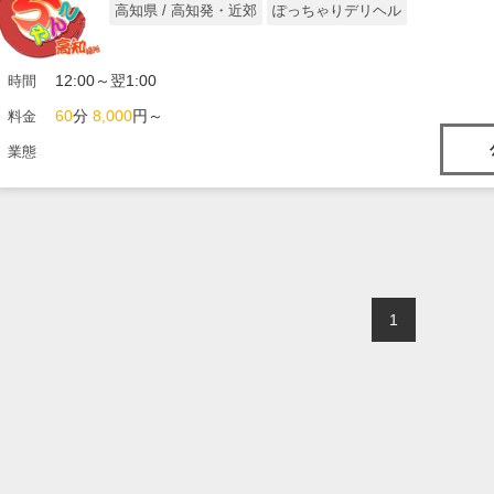
高知県 / 高知発・近郊
ぽっちゃりデリヘル
12:00～翌1:00
時間
60
分
8,000
円～
料金
業態
1