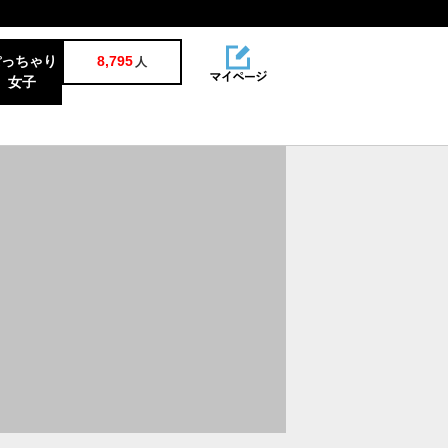
ぽっちゃり
8,795
人
女子