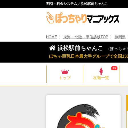
割引・料金システム／浜松駅前ちゃんこ
HOME
東海・北陸・甲信越版TOP
静岡県
浜松駅前ちゃんこ
（ぽっちゃ
ぽちゃ巨乳日本最大手グループで全国13
49
トップ
在籍一覧