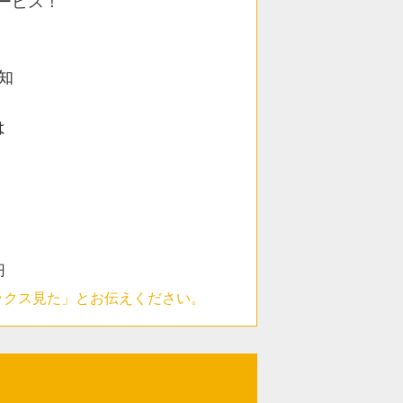
ービス！
知
は
円
ックス見た」とお伝えください。