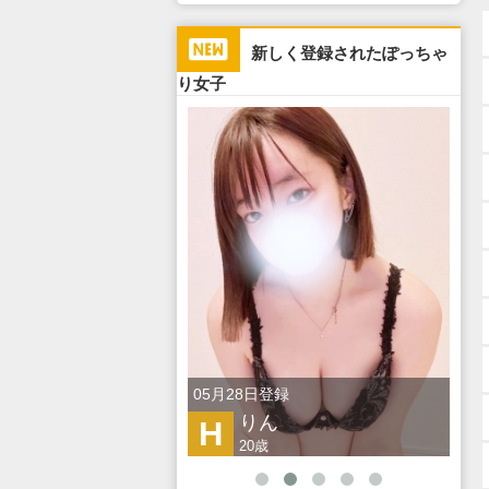
新しく登録されたぽっちゃ
り女子
日登録
05月28日登録
05
ゅらみ
りん
H
F
歳
20歳