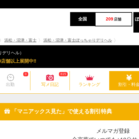
全国
209
店舗
浜松・沼津・富士
浜松・沼津・富士ぽっちゃりデリヘル
りデリヘル）
0店舗以上展開中‼
0
615
出勤
写メ日記
ランキング
割引・料
「マニアックス見た」で使える割引特典
メルマガ登録