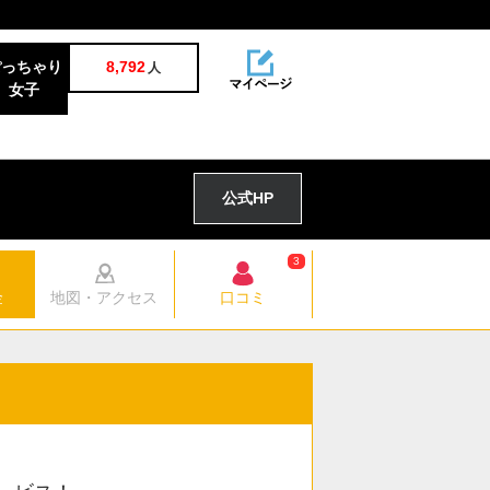
ぽっちゃり
8,792
人
女子
公式HP
3
金
地図・アクセス
口コミ