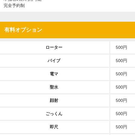
完全予約制
有料オプション
ローター
500円
バイブ
500円
電マ
500円
聖水
500円
顔射
500円
ごっくん
500円
即尺
500円