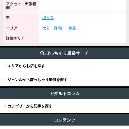
アクセス・出張範
囲
県
埼玉県
エリア
大宮・西川口・越谷
詳細エリア
ぽっちゃり風俗サーチ
+
エリアからお店を探す
+
ジャンルからぽっちゃり風俗を探す
+
東京
すべて (209)
東京版TOP
アダルトコラム
+
関東
ファッションヘルス (3)
+
カテゴリーから記事を探す
東京全域
関東版TOP
+
関西
ホテヘル (8)
すべての記事
新宿・歌舞伎町・新大久保・高田馬場
コンテンツ
関東全域
デリヘル (196)
関西版TOP
+
東海・北陸・甲信越
ユーザー人気ランキング