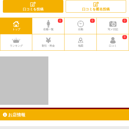
口コミを投稿
口コミを匿名投稿
0
0
0
トップ
在籍一覧
出勤
写メ日記
0
ランキング
割引・料金
地図
口コミ
お店情報