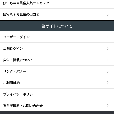
ソープ (0)
池袋・大塚・巣鴨
ぽっちゃり風俗人気ランキング
埼玉県
関西全域
東海・北陸・甲信越版TOP
+
北海道・東北
M性感・痴女 (1)
五反田・品川・渋谷・蒲田
ぽっちゃり風俗の口コミ
神奈川県
大阪府
東海・北陸・甲信越全域
北海道・東北版TOP
+
中国・四国
ピンサロ (1)
新橋・汐留・銀座・六本木・赤坂
当サイトについて
千葉県
京都府
愛知県
オナクラ・手コキ (1)
北海道・東北全域
中国・四国版TOP
+
九州・沖縄
ユーザーログイン
上野・鶯谷・神田・秋葉原・日暮里
エステ・回春 (1)
茨城県
兵庫県
静岡県
宮城県
中国・四国全域
九州・沖縄版TOP
店舗ログイン
錦糸町・葛飾・江戸川
栃木県
滋賀県
新潟県
北海道
広島県
九州・沖縄全域
広告・掲載について
立川・八王子・町田・福生
群馬県
奈良県
岐阜県
青森県
岡山県
福岡県
リンク・バナー
和歌山県
三重県
秋田県
鳥取県
熊本県
ご利用規約
山梨県
山形県
島根県
佐賀県
プライバシーポリシー
長野県
岩手県
山口県
長崎県
運営者情報・お問い合わせ
石川県
福島県
香川県
大分県