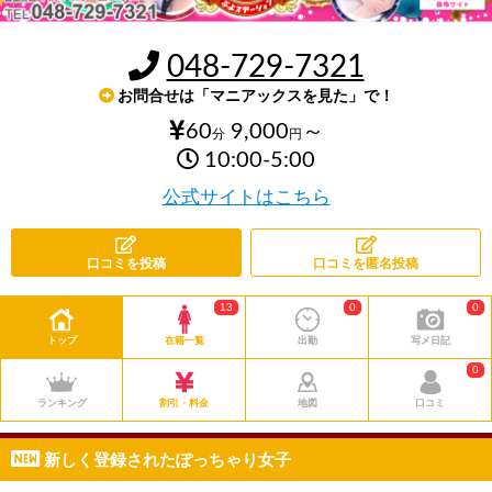
048-729-7321
お問合せは「マニアックスを見た」で！
60
9,000
～
分
円
10:00-5:00
公式サイトはこちら
口コミを投稿
口コミを匿名投稿
13
0
0
トップ
在籍一覧
出勤
写メ日記
0
ランキング
割引・料金
地図
口コミ
新しく登録されたぽっちゃり女子