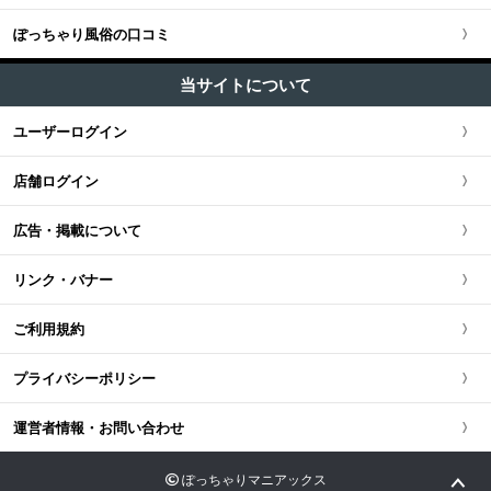
M性感・痴女 (1)
五反田・品川・渋谷・蒲田
ぽっちゃり風俗の口コミ
神奈川県
大阪府
東海・北陸・甲信越全域
北海道・東北版TOP
+
中国・四国
ピンサロ (1)
新橋・汐留・銀座・六本木・赤坂
当サイトについて
千葉県
京都府
愛知県
オナクラ・手コキ (1)
北海道・東北全域
中国・四国版TOP
+
九州・沖縄
ユーザーログイン
上野・鶯谷・神田・秋葉原・日暮里
エステ・回春 (1)
茨城県
兵庫県
静岡県
宮城県
中国・四国全域
九州・沖縄版TOP
店舗ログイン
錦糸町・葛飾・江戸川
栃木県
滋賀県
新潟県
北海道
広島県
九州・沖縄全域
広告・掲載について
立川・八王子・町田・福生
群馬県
奈良県
岐阜県
青森県
岡山県
福岡県
リンク・バナー
和歌山県
三重県
秋田県
鳥取県
熊本県
ご利用規約
山梨県
山形県
島根県
佐賀県
プライバシーポリシー
長野県
岩手県
山口県
長崎県
運営者情報・お問い合わせ
石川県
福島県
香川県
大分県
ぽっちゃりマニアックス
富山県