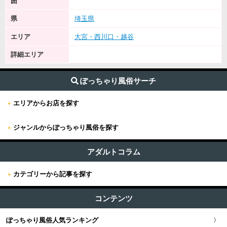
囲
県
埼玉県
エリア
大宮・西川口・越谷
詳細エリア
ぽっちゃり風俗サーチ
+
エリアからお店を探す
+
ジャンルからぽっちゃり風俗を探す
+
東京
すべて (209)
東京版TOP
アダルトコラム
+
関東
ファッションヘルス (3)
+
カテゴリーから記事を探す
東京全域
関東版TOP
+
関西
ホテヘル (8)
すべての記事
新宿・歌舞伎町・新大久保・高田馬場
コンテンツ
関東全域
デリヘル (196)
関西版TOP
+
東海・北陸・甲信越
ユーザー人気ランキング
ソープ (0)
池袋・大塚・巣鴨
ぽっちゃり風俗人気ランキング
埼玉県
関西全域
東海・北陸・甲信越版TOP
+
北海道・東北