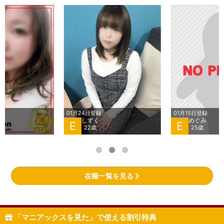
01月24日登録
01月15日登録
しずく
めぐみ
E
E
22歳
25歳
在籍一覧を見る
「マニアックスを見た」で使える割引特典