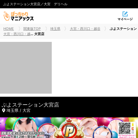
ぷよステーション大宮店／大宮 デリヘル
HOME
関東版TOP
埼玉県
大宮・西川口・越谷
ぷよステーション
大宮・西川口・越谷ぽっちゃりデリヘル
大宮店
ぷよステーション大宮店
埼玉県 / 大宮