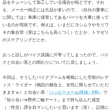
品をチューンして加工している場合が殆どです。それ
も、メーカー純正には欠品が多いので、（自分の愛車に
に関しては）車庫に保管してあるパーツを大事に使って
いるのが現状です。例えば、いまだにヨシムラやモリワ
キの集合管（実はこちらも高くつく）だとか、トマゼリ
のステアリングだとか。
おっと話しがバイク談議に片寄ってしまったので、バイ
クと出会い系との関わりについてに戻しましょう。
今回は、そうしたバイクブームを根柢にした空前のレデ
ィス・ライダー（物語の都合上、女性に限らせていただ
きますｗ）と出会い系「
ハッピーメール(R18・PR)
」で
『知り合い⇒野外二輪デート』まで持ち込んだ成交
（〈性交）譚を自マンしたいと思います（笑）。記憶に