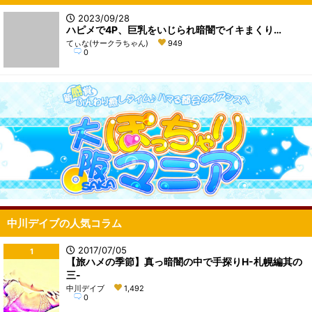
2023/09/28
ハピメで4P、巨乳をいじられ暗闇でイキまくり…
てぃな(サークラちゃん)
949
0
中川デイブの人気コラム
2017/07/05
1
【旅ハメの季節】真っ暗闇の中で手探りH-札幌編其の
三-
中川デイブ
1,492
0