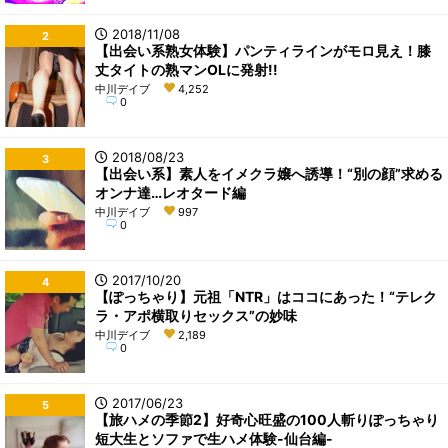
2018/11/08
2
【出会い系熟女体験】パンティラインがモロ見え！膝
丈タイトの熟マンOLに発射!!
中川デイブ
4,252
0
2018/08/23
3
【出会い系】素人をイメクラ嬢へ誘導！“別の顔”求める
オンナ達…レオタード編
中川デイブ
997
0
2017/10/20
4
【ぽっちゃり】元祖「NTR」はココにあった！“テレク
ラ・アポ横取りセックス”の妙味
中川デイブ
2,189
0
2017/06/23
5
【旅ハメの季節2】好奇心旺盛の100人斬りぽっちゃり
短大生とソファで生ハメ体験-仙台編-