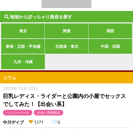
地域からぽっちゃり風俗を探す
東京
関東
関西
東海・北陸・甲信越
北海道・東北
中国・四国
九州・沖縄
コラム
2023年 10月 03日
巨乳レディス・ライダーと公園内の小屋でセックス
でしてみた！【出会い系】
ハッピーメール
出会い系体験談
中川デイブ
1,171
0