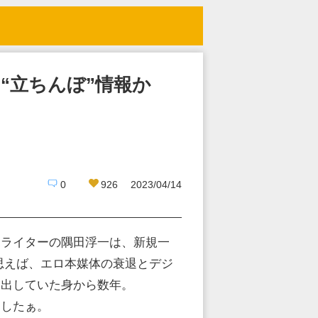
“立ちんぼ”情報か
0
926
2023/04/14
ポライターの隅田浮一は、新規一
思えば、エロ本媒体の衰退とデジ
ミ出していた身から数年。
ましたぁ。