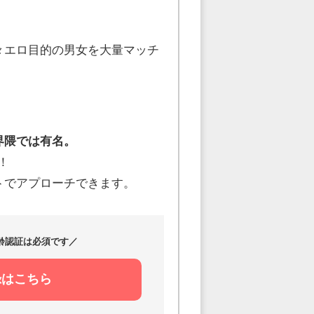
々エロ目的の男女を大量マッチ
界隈では有名。
！
トでアプローチできます。
齢認証は必須です／
録はこちら