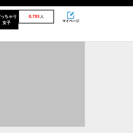
ぽっちゃり
8,793
人
女子