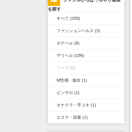
上野・鶯谷・神田・秋葉原・日
栃木県
滋賀県
新潟県
北海道
広島県
九州・沖縄全域
を探す
暮里
すべて (209)
群馬県
奈良県
岐阜県
青森県
岡山県
福岡県
錦糸町・葛飾・江戸川
ファッションヘルス (3)
和歌山県
三重県
秋田県
鳥取県
熊本県
立川・八王子・町田・福生
ホテヘル (8)
山梨県
山形県
島根県
佐賀県
デリヘル (196)
長野県
岩手県
山口県
長崎県
ソープ (0)
石川県
福島県
香川県
大分県
M性感・痴女 (1)
富山県
徳島県
宮崎県
ピンサロ (1)
福井県
愛媛県
鹿児島県
オナクラ・手コキ (1)
高知県
沖縄県
エステ・回春 (1)