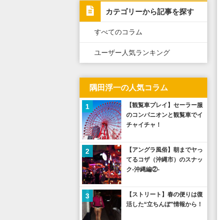
カテゴリーから記事を探す
すべてのコラム
ユーザー人気ランキング
隅田浮一の人気コラム
【観覧車プレイ】セーラー服
1
のコンパニオンと観覧車でイ
チャイチャ！
【アングラ風俗】朝までヤっ
2
てるコザ（沖縄市）のスナッ
ク-沖縄編②-
【ストリート】春の便りは復
3
活した“立ちんぼ”情報から！