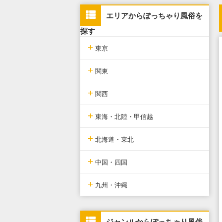
エリアからぽっちゃり風俗を
探す
+
東京
+
東京版TOP
関東
+
東京全域
関東版TOP
関西
+
新宿・歌舞伎町・新大久保・高
関東全域
関西版TOP
東海・北陸・甲信越
田馬場
+
埼玉県
関西全域
東海・北陸・甲信越版TOP
北海道・東北
池袋・大塚・巣鴨
+
神奈川県
大阪府
東海・北陸・甲信越全域
北海道・東北版TOP
中国・四国
五反田・品川・渋谷・蒲田
+
千葉県
京都府
愛知県
北海道・東北全域
中国・四国版TOP
九州・沖縄
新橋・汐留・銀座・六本木・赤
坂
茨城県
兵庫県
静岡県
宮城県
中国・四国全域
九州・沖縄版TOP
ジャンルからぽっちゃり風俗