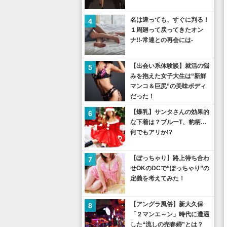
名は違っても、すぐに判る！
4
１周廻って戻ってきたオン
ナ!!-常連との再会には-
【出会い系体験談】就活の悩
5
みを抱えた女子大生は“新鮮
マンコ＆巨尻”の美味ボディ
だった！
【爆乳】サンタさんの効果的
6
な下着は？ブルーT、豹柄…
何でもアリか!?
【ぽっちゃり】路上待ち合わ
7
せOKのDCで“ぽっちゃり”の
定義を考えてみた！
【アングラ風俗】新大久保
8
「２マンエ～ン」時代に遭遇
した“流しの売春婦”とは？